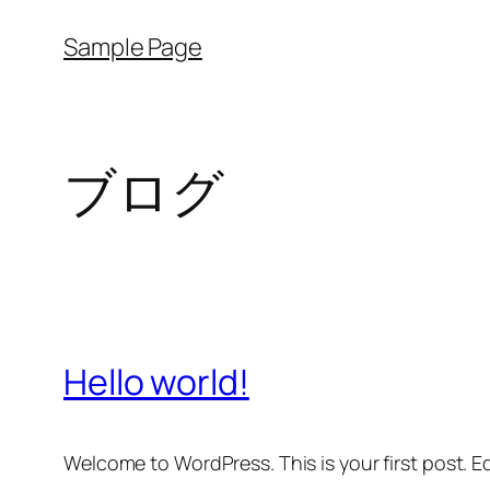
内
Sample Page
容
を
ス
キ
ブログ
ッ
プ
Hello world!
Welcome to WordPress. This is your first post. Edi